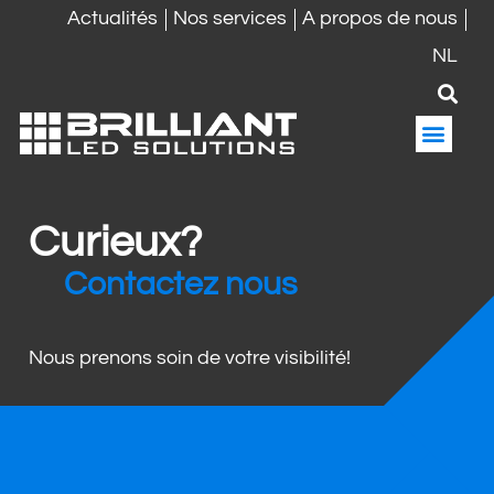
Actualités
Nos services
A propos de nous
NL
Écran LED
Affichage LED
Tableau d’affichage LED
Curieux?
Contactez nous
Nous prenons soin de votre visibilité!