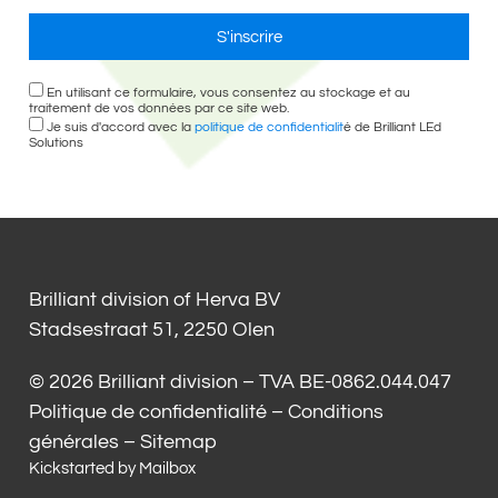
S'inscrire
En utilisant ce formulaire, vous consentez au stockage et au
traitement de vos données par ce site web.
Je suis d'accord avec la
politique de confidentialit
é de Brilliant LEd
Solutions
Brilliant division of Herva BV
Stadsestraat 51, 2250 Olen
© 2026 Brilliant division – TVA BE-0862.044.047
Politique de confidentialité
–
Conditions
générales
–
Sitemap
Kickstarted by
Mailbox