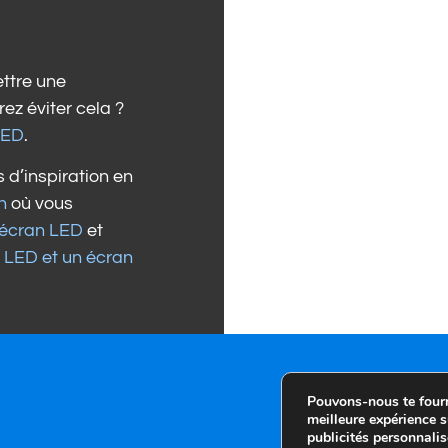
ttre une
ez éviter cela ?
LED
.
 d’inspiration en
n
où vous
 écran LED
et
n LED et un écran
Pouvons-nous te fourni
meilleure expérience s
publicités personnalis