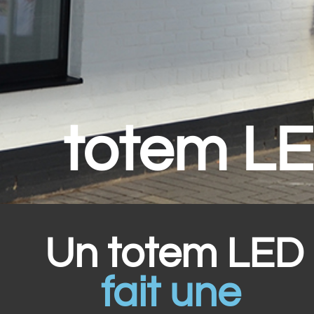
totem L
Un totem LED
fait une