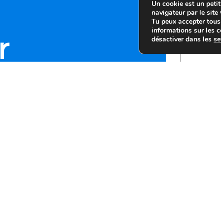
Un cookie est un petit
navigateur par le site
Tu peux accepter tous
informations sur les c
Votre prénom
désactiver dans les
se
r
 LED
Votre adresse
Avez-vous d'a
N’hésitez pas à remplir le
t nous vous répondrons afin
gagement dans les plus brefs
 besoins.
En utilisant
de vos données
J'accepte l