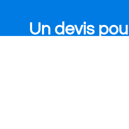
Un devis pou
un totem
Vous envisagez d’en acheter un ? 
formulaire de contact ci-contre e
de vous fournir un devis sans en
délais. Entièrement adapté à vos
Retour à l'accueil