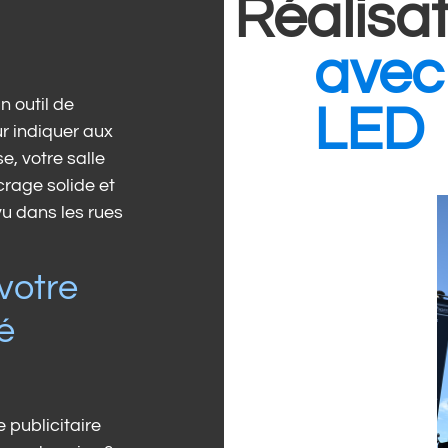
Réalisa
avec
n outil de
LED
r indiquer aux
e, votre salle
rage solide et
vu dans les rues
votre
é
 publicitaire