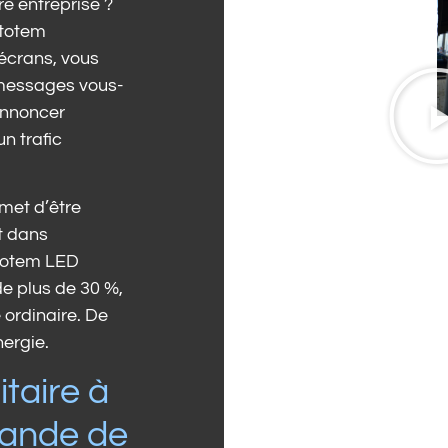
e entreprise ?
 totem
 écrans, vous
 messages vous-
annoncer
n trafic
rmet d’être
et dans
n totem LED
de plus de 30 %,
 ordinaire. De
ergie.
taire à
ande de