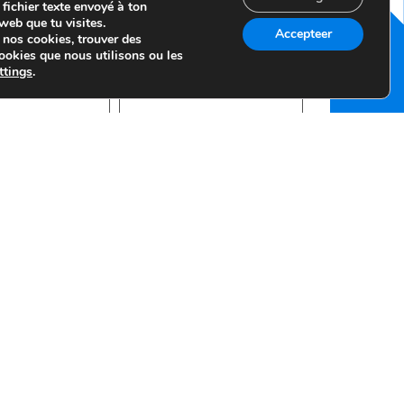
 fichier texte envoyé à ton
 web que tu visites.
Accepteer
 nos cookies, trouver des
ookies que nous utilisons ou les
Votre nom de famille
ttings
.
 e-mail
N° de téléphone
utres questions ou commentaires sur cet écran ?
 ce formulaire, vous consentez au stockage et au traitement
 par ce site web.
a
politique de confidentialité
de Brilliant LED Solutions.
JE VEUX UNE OFFRE