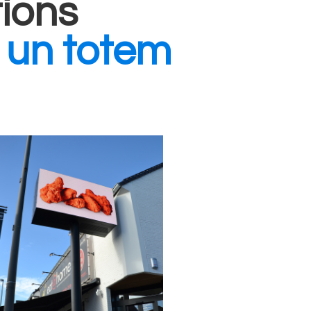
tions
 un totem