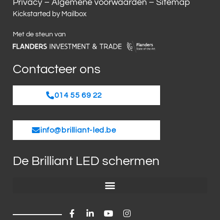
Privacy
–
Algemene voorwaarden
–
Sitemap
Kickstarted by
Mailbox
Met de steun van
Contacteer ons
014 55 69 22
info@brilliant-led.be
De Brilliant LED schermen