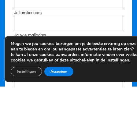
Je familienaam
Jouw e-mailadres
Mogen we jou cookies bezorgen om je de beste ervaring op onze 
aan te bieden en om jou aangepaste advertenties te laten zien?
Je kan al onze cookies aanvaarden, informatie vinden over welk
Telefoonnummer
cookies we gebruiken of deze uitschakelen in de
instellingen
.
Instellingen
Accepteer
Heb je nog extra vragen of opmerkingen over dit scherm?
Door dit formulier te gebruiken ga ik akkoord met de opslag en
verwerking van mijn gegevens door deze website.
Ik ga akkoord met de
Privacy beleid
van Brilliant LED Solutions