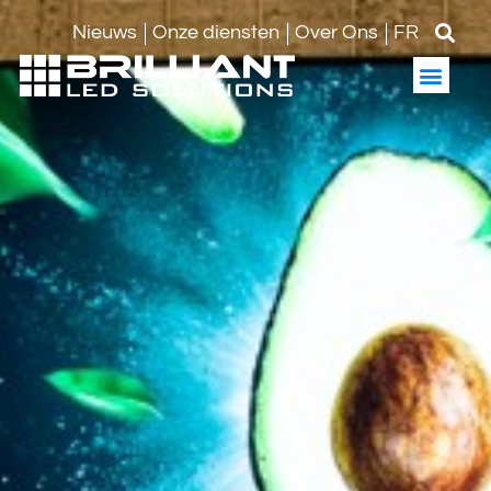
Nieuws
Onze diensten
Over Ons
FR
LED sche
LED boar
LED sco