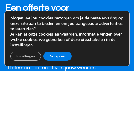
Een offerte voor
een Indoor LCD scherm
Mogen we jou cookies bezorgen om je de beste ervaring op
onze site aan te bieden en om jou aangepaste advertenties
te laten zien?
Je kan al onze cookies aanvaarden, informatie vinden over
Denk jij erover om een te kopen? Vul dan vooral
welke cookies we gebruiken of deze uitschakelen in de
het contactformulier hiernaast in en wij nemen
instellingen
.
contact met je op, zodat we jou zo snel mogelijk
Instellingen
Accepteer
een vrijblijvende offerte kunnen bezorgen.
Helemaal op maat van jouw wensen.
Terug naar de homepagina
Je voornaam