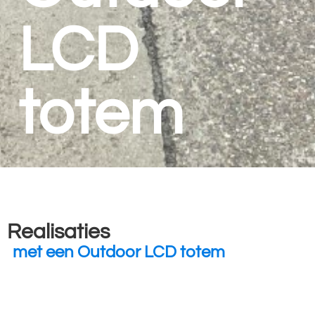
LCD
totem
Realisaties
met een Outdoor LCD totem